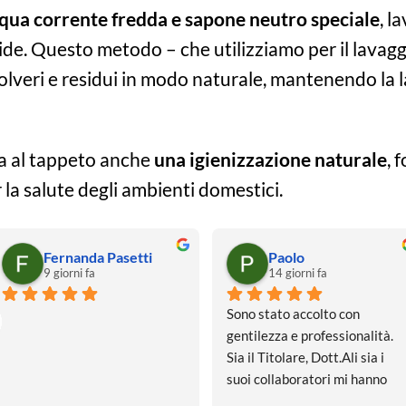
qua corrente fredda e sapone neutro speciale
, l
de. Questo metodo – che utilizziamo per il lavaggi
olveri e residui in modo naturale, mantenendo la l
ala al tappeto anche
una igienizzazione naturale
, 
la salute degli ambienti domestici.
Fernanda Pasetti
Paolo
9 giorni fa
14 giorni fa
Sono stato accolto con 
gentilezza e professionalità. 
Sia il Titolare, Dott.Ali sia i 
suoi collaboratori mi hanno 
spiegato l’origine del tappeto 