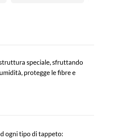
una persona estremamente 
personale.
colta e intelligente.
struttura speciale, sfruttando
umidità, protegge le fibre e
ad ogni tipo di tappeto: