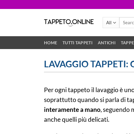
Skip
to
content
Search
for:
HOME
TUTTI TAPPETI
ANTICHI
TAPPE
LAVAGGIO TAPPETI: 
Per ogni tappeto il lavaggio è un
soprattutto quando si parla di ta
interamente a mano
, seguendo me
anche quelli più delicati.