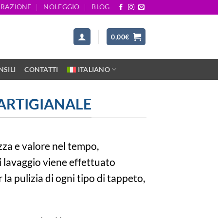
ARAZIONE
NOLEGGIO
BLOG
0,00
€
SILI
CONTATTI
ITALIANO
 ARTIGIANALE
zza e valore nel tempo,
 lavaggio viene effettuato
 la pulizia di ogni tipo di tappeto,