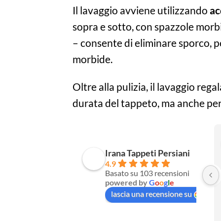
Il lavaggio avviene utilizzando
ac
sopra e sotto, con spazzole morbi
– consente di eliminare sporco, p
morbide.
Oltre alla pulizia, il lavaggio reg
durata del tappeto, ma anche per 
Irana Tappeti Persiani
4.9
Basato su 103 recensioni
powered by
G
o
o
g
l
e
lascia una recensione su