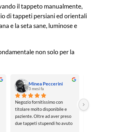
avando il tappeto manualmente,
o di tappeti persiani ed orientali
ana e la seta sane, luminose e
fondamentale non solo per la
Minea Peccerini
Anna Mauro
3 mesi fa
3 mesi fa
Negozio fornitissimo con 
Esperti professionisti, 
titolare molto disponibile e 
eccellente, ricercata di  
paziente. Oltre ad aver preso 
tappeti 
due tappeti stupendi ho avuto 
favolosi.Gentilezza,ass
il piacere di conversare con 
cortesia e disponibilità 