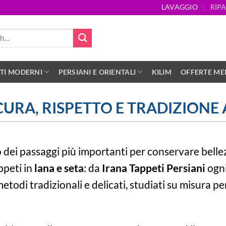
LAVAGGIO
RIP
TI MODERNI
PERSIANI E ORIENTALI
KILIM
OFFERTE MEN
CURA, RISPETTO E TRADIZIONE
o dei passaggi più importanti per conservare belle
ppeti in
lana e seta
: da
Irana Tappeti Persiani
ogni
todi tradizionali e delicati, studiati su misura per