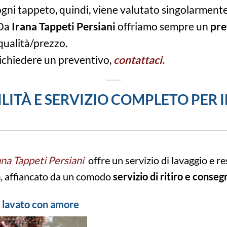
 ogni tappeto, quindi, viene valutato singolarment
 Da
Irana Tappeti Persiani
offriamo sempre un
pre
 qualità/prezzo.
richiedere un preventivo,
contattaci.
LITÀ E SERVIZIO COMPLETO PER I
ana Tappeti Persiani
offre un servizio di lavaggio e r
à
, affiancato da un comodo
servizio di ritiro e conseg
to lavato con amore