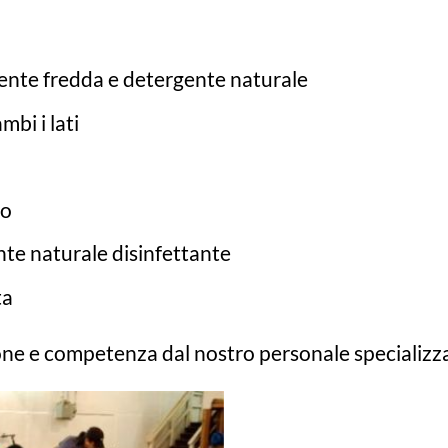
ente fredda e detergente naturale
bi i lati
so
te naturale disinfettante
ta
one e competenza dal nostro personale specializz