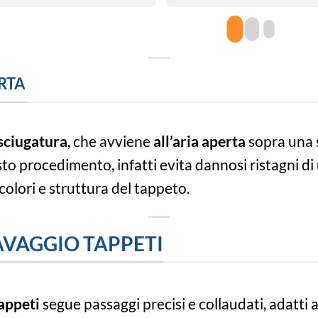
la sua lavorazione e la 
tradizione. Molto soddisfatto 
del mio acquisto!!! Grazie!
RTA
sciugatura
, che avviene
all’aria aperta
sopra una 
to procedimento, infatti evita dannosi ristagni di 
colori e struttura del tappeto.
LAVAGGIO TAPPETI
appeti
segue passaggi precisi e collaudati, adatti 