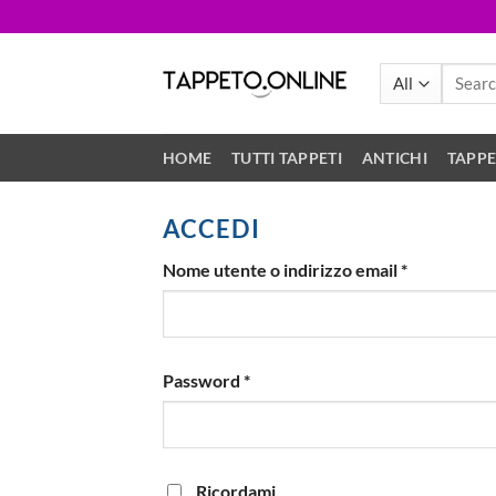
Skip
to
content
Search
for:
HOME
TUTTI TAPPETI
ANTICHI
TAPPE
ACCEDI
Richiesto
Nome utente o indirizzo email
*
Richiesto
Password
*
Ricordami