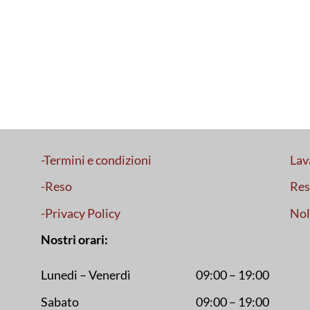
-Termini e condizioni
Lav
-Reso
Res
-Privacy Policy
Nol
Nostri orari:
Lunedi – Venerdì
09:00 – 19:00
Sabato
09:00 – 19:00