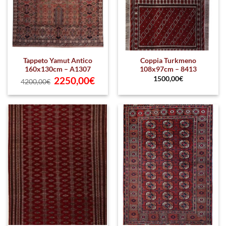
Tappeto Yamut Antico
Coppia Turkmeno
160x130cm – A1307
108x97cm – 8413
Original
Current
2250,00
€
1500,00
€
4200,00
€
price
price
was:
is:
4200,00€.
2250,00€.