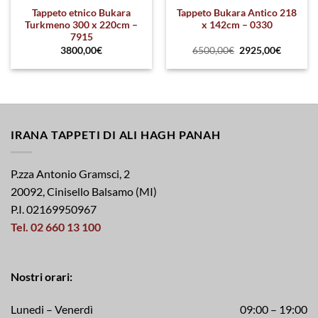
Tappeto etnico Bukara
Tappeto Bukara Antico 218
Turkmeno 300 x 220cm –
x 142cm – 0330
7915
3800,00
€
6500,00
€
2925,00
€
IRANA TAPPETI DI ALI HAGH PANAH
P.zza Antonio Gramsci, 2
20092, Cinisello Balsamo (MI)
P.I. 02169950967
Tel. 02 660 13 100
Nostri orari:
Lunedi – Venerdì
09:00 – 19:00