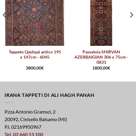
Tappeto Qashqai antico 195
Passatoia SHIRVAN
x 147cm - 6045
AZERBAIGIAN 306 x 75cm -
0831
3800,00
€
1800,00
€
IRANA TAPPETI DI ALI HAGH PANAH
P.zza Antonio Gramsci, 2
20092, Cinisello Balsamo (MI)
P.I. 02169950967
Tel. 02 660 13 100