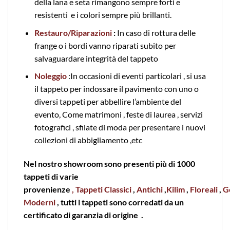
della lana e seta rimangono sempre forti e
resistenti e i colori sempre più brillanti.
Restauro/Riparazioni
:
In caso di rottura delle
frange o i bordi vanno riparati subito per
salvaguardare integrità del tappeto
Noleggio
:In occasioni di eventi particolari , si usa
il tappeto per indossare il pavimento con uno o
diversi tappeti per abbellire l’ambiente del
evento, Come matrimoni , feste di laurea , servizi
fotografici , sfilate di moda per presentare i nuovi
collezioni di abbigliamento ,etc
Nel nostro showroom sono presenti più di 1000
tappeti di varie
provenienze
, Tappeti Classici
,
Antichi
,
Kilim
,
Floreali
,
G
Moderni
, tutti i tappeti sono corredati da un
certificato di garanzia di origine .