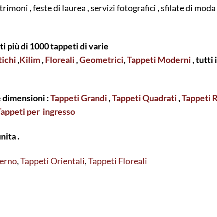
moni , feste di laurea , servizi fotografici , sfilate di moda
 più di 1000 tappeti di varie
ichi
,
Kilim
,
Floreali
,
Geometrici
,
Tappeti Moderni
, tutti
e dimensioni :
Tappeti Grandi
,
Tappeti Quadrati
,
Tappeti 
Tappeti per ingresso
unita .
erno
,
Tappeti Orientali
,
Tappeti Floreali