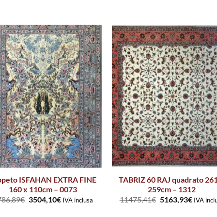
ppeto ISFAHAN EXTRA FINE
TABRIZ 60 RAJ quadrato 26
160 x 110cm – 0073
259cm – 1312
786,89
€
3504,10
€
11475,41
€
5163,93
€
IVA inclusa
IVA incl