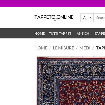
Skip
to
content
Search
for:
HOME
TUTTI TAPPETI
ANTICHI
TAPPE
HOME
/
LE MISURE
/
MEDI
/
TAP