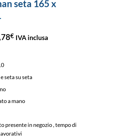
an seta 165 x
1
,78
€
IVA inclusa
10
 e seta su seta
ano
to a mano
to presente in negozio , tempo di
lavorativi