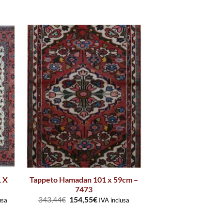
1 X
Tappeto Hamadan 101 x 59cm –
7473
343,44
€
154,55
€
usa
IVA inclusa