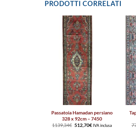
PRODOTTI CORRELATI
dan cm. 209 x
Passatoia Hamadan persiano
Ta
– 7497
328 x 92cm – 7450
3,28
€
1139,34
€
512,70
€
7
IVA inclusa
IVA inclusa