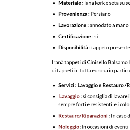
Materiale :
lana kork e seta su s
Provenienza :
Persiano
Lavorazione :
annodato a mano
Certificazione
: si
Disponibilità
: tappeto presente 
Iranà tappeti di Cinisello Balsamo 
di tappeti in tutta europa in part
Servizi : Lavaggio e Restauro /
Lavaggio
:
si consiglia di lavare
sempre forti e resistenti e i colo
Restauro/Riparazioni
:
In caso d
Noleggio
:In occasioni di eventi 