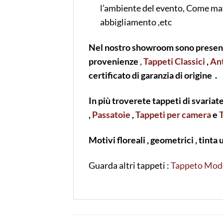
l’ambiente del evento, Come matri
abbigliamento ,etc
Nel nostro showroom sono presenti
provenienze
, Tappeti Classici
,
Ant
certificato di garanzia di origine .
In più troverete tappeti di svariat
,
Passatoie
,
Tappeti per camera
e
Motivi floreali , geometrici , tinta 
Guarda altri tappeti :
Tappeto Mod