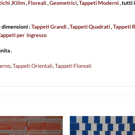
ichi
,
Kilim
,
Floreali
,
Geometrici
,
Tappeti Moderni
, tutti
e dimensioni :
Tappeti Grandi
,
Tappeti Quadrati
,
Tappeti 
Tappeti per ingresso
unita .
erno
,
Tappeti Orientali
,
Tappeti Floreali