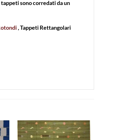
 i tappeti sono corredati da un
Rotondi
, Tappeti Rettangolari