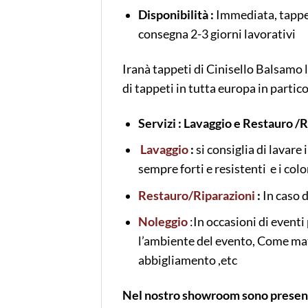
Disponibilità :
Immediata, tappet
consegna 2-3 giorni lavorativi
Iranà tappeti di Cinisello Balsamo 
di tappeti in tutta europa in part
Servizi : Lavaggio e Restauro /
Lavaggio
:
si consiglia di lavare
sempre forti e resistenti e i colo
Restauro/Riparazioni
:
In caso d
Noleggio
:In occasioni di eventi 
l’ambiente del evento, Come matri
abbigliamento ,etc
Nel nostro showroom sono presenti