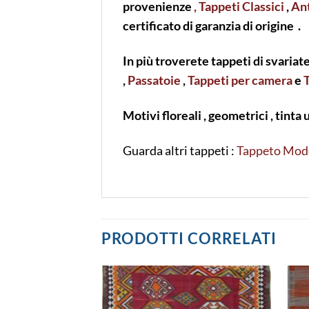
provenienze
, Tappeti Classici
,
Ant
certificato di garanzia di origine .
In più troverete tappeti di svariat
,
Passatoie
,
Tappeti per camera
e
Motivi floreali , geometrici , tinta 
Guarda altri tappeti :
Tappeto Mod
PRODOTTI CORRELATI