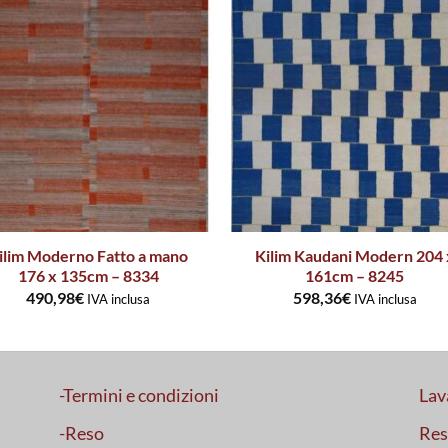
ilim Moderno Fatto a mano
Kilim Kaudani Modern 204 
176 x 135cm – 8334
161cm – 8245
490,98
€
598,36
€
IVA inclusa
IVA inclusa
-Termini e condizioni
Lav
-Reso
Res