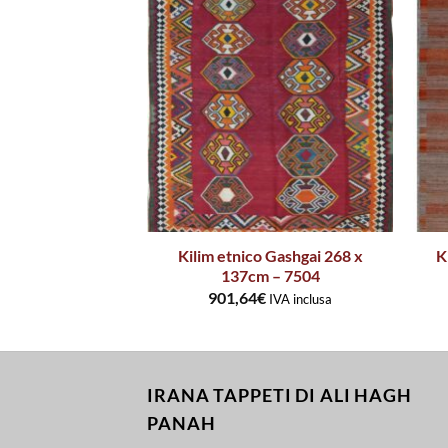
 Kaudani cm.240
Kilim etnico Gashgai 268 x
K
 – 7648
137cm – 7504
€
901,64
€
IVA inclusa
IVA inclusa
IRANA TAPPETI DI ALI HAGH
PANAH