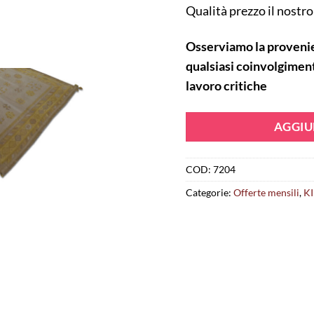
Qualità prezzo il nostr
O
sserviamo la provenie
qualsiasi coinvolgiment
lavoro critiche
AGGIU
COD:
7204
Categorie:
Offerte mensili
,
KI