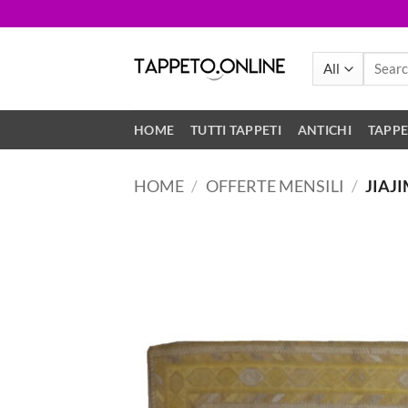
Skip
to
content
Search
for:
HOME
TUTTI TAPPETI
ANTICHI
TAPPE
HOME
/
OFFERTE MENSILI
/
JIAJ