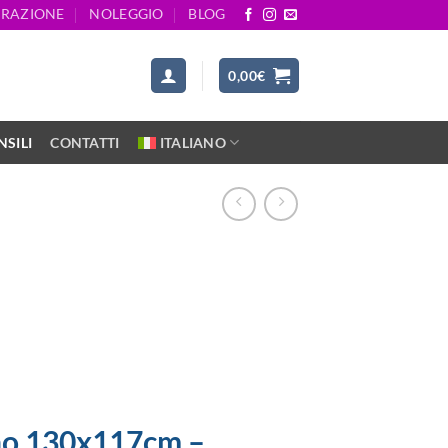
ARAZIONE
NOLEGGIO
BLOG
0,00
€
SILI
CONTATTI
ITALIANO
ano 130x117cm –