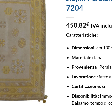
7204
450,82
€
IVA incl
Caratteristiche:
Dimensioni
: cm 130
Materiale :
lana
Provenienza :
Persia
Lavorazione :
fatto 
Certificazione:
si
Disponibilità :
Immedi
Balsamo, tempo di co