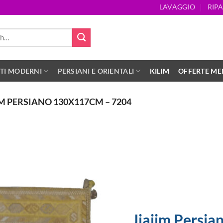
LAVAGGIO
RIP
TI MODERNI
PERSIANI E ORIENTALI
KILIM
OFFERTE MEN
IM PERSIANO 130X117CM – 7204
Jiajim Persi