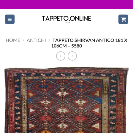
Skip
to
content
HOME
/
ANTICHI
/
TAPPETO SHIRVAN ANTICO 181 X
106CM – 5580