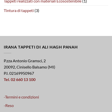
Tappeti realizzati con materiali Ecosostenibile
(1)
Tintura di tappeti
(3)
IRANA TAPPETI DI ALI HAGH PANAH
P.zza Antonio Gramsci, 2
20092, Cinisello Balsamo (MI)
P.I. 02169950967
Tel. 02 660 13 100
-Termini e condizioni
-Reso