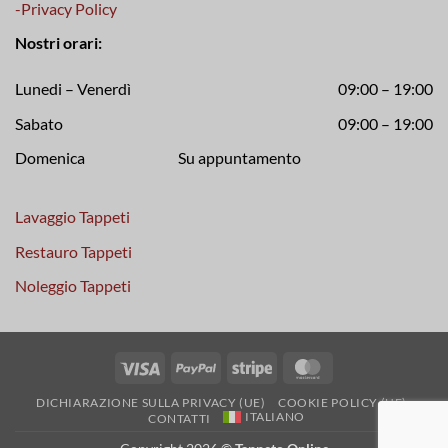
-Privacy Policy
Nostri orari:
Lunedi – Venerdì
09:00 – 19:00
Sabato
09:00 – 19:00
Domenica Su appuntamento
Lavaggio Tappeti
Restauro Tappeti
Noleggio Tappeti
Visto
PayPal
A
MasterCard
strisce
DICHIARAZIONE SULLA PRIVACY (UE)
COOKIE POLICY (UE)
ITALIANO
CONTATTI